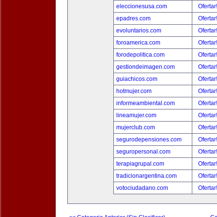
eleccionesusa.com
Ofertar
epadres.com
Ofertar
evoluntarios.com
Ofertar
foroamerica.com
Ofertar
forodepolitica.com
Ofertar
gestiondeimagen.com
Ofertar
guiachicos.com
Ofertar
hotmujer.com
Ofertar
informeambiental.com
Ofertar
lineamujer.com
Ofertar
mujerclub.com
Ofertar
segurodepensiones.com
Ofertar
seguropersonal.com
Ofertar
terapiagrupal.com
Ofertar
tradicionargentina.com
Ofertar
votociudadano.com
Ofertar