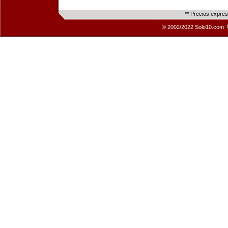
** Precios expre
© 2002/2022 Solo10.com