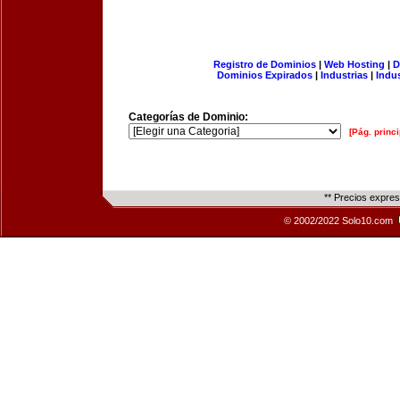
Registro de Dominios
|
Web Hosting
|
D
Dominios Expirados
|
Industrias
|
Indu
Categorías de Dominio:
[Pág. princi
** Precios expre
© 2002/2022 Solo10.com