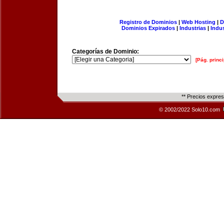
Registro de Dominios
|
Web Hosting
|
D
Dominios Expirados
|
Industrias
|
Indu
Categorías de Dominio:
[Pág. princi
** Precios expre
© 2002/2022 Solo10.com