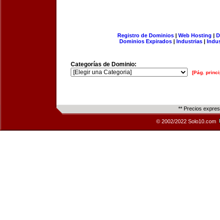
Registro de Dominios
|
Web Hosting
|
D
Dominios Expirados
|
Industrias
|
Indu
Categorías de Dominio:
[Pág. princi
** Precios expre
© 2002/2022 Solo10.com