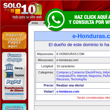
e-Honduras.
El dueño de este dominio lo ha
Mayusculas:
E-HONDURAS.COM
Minusculas:
e-honduras.com
Longitud:
10 caracteres
Categorias:
Compras y Comercio ElectrÃ³nico
,
Infor
ComputaciÃ³n
,
Internet
,
Negocios
,
PaÃ­
Recursos
,
TecnologÃ­a
Precio:
Realizar una oferta!
Visitar!
e-honduras.com
Serán consideradas ofer