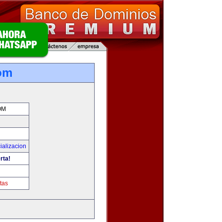
om
OM
ializacion
rta!
tas