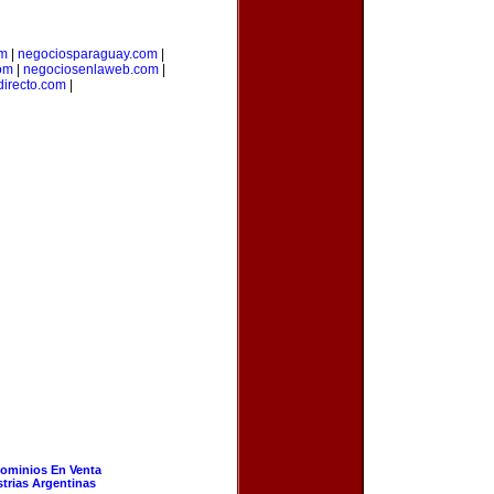
om
|
negociosparaguay.com
|
com
|
negociosenlaweb.com
|
directo.com
|
ominios En Venta
strias Argentinas