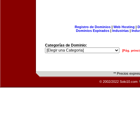
Registro de Dominios
|
Web Hosting
|
D
Dominios Expirados
|
Industrias
|
Indu
Categorías de Dominio:
[Pág. princi
** Precios expre
© 2002/2022 Solo10.com