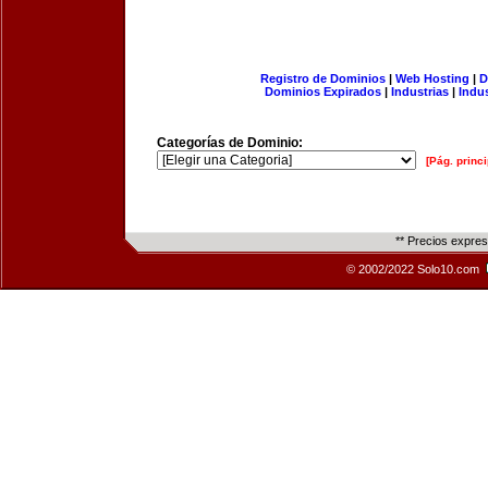
Registro de Dominios
|
Web Hosting
|
D
Dominios Expirados
|
Industrias
|
Indu
Categorías de Dominio:
[Pág. princi
** Precios expre
© 2002/2022 Solo10.com