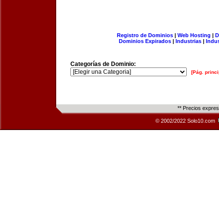
Registro de Dominios
|
Web Hosting
|
D
Dominios Expirados
|
Industrias
|
Indu
Categorías de Dominio:
[Pág. princi
** Precios expre
© 2002/2022 Solo10.com