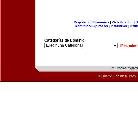
Registro de Dominios
|
Web Hosting
|
D
Dominios Expirados
|
Industrias
|
Indu
Categorías de Dominio:
[Pág. princi
** Precios expre
© 2002/2022 Solo10.com