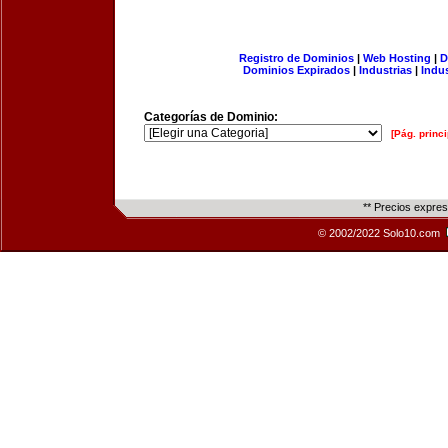
Registro de Dominios
|
Web Hosting
|
D
Dominios Expirados
|
Industrias
|
Indu
Categorías de Dominio:
[Pág. princi
** Precios expre
© 2002/2022 Solo10.com