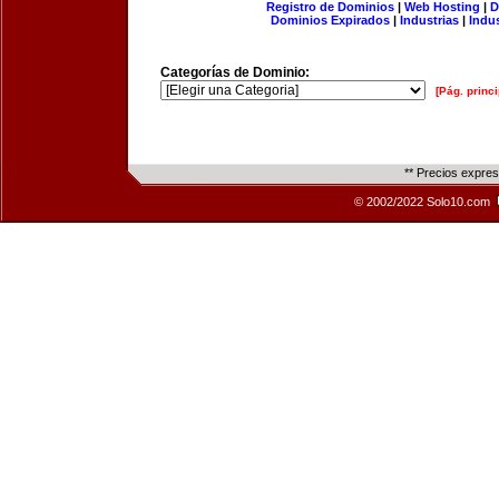
Registro de Dominios
|
Web Hosting
|
D
Dominios Expirados
|
Industrias
|
Indu
Categorías de Dominio:
[Pág. princi
** Precios expre
© 2002/2022 Solo10.com