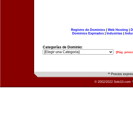
Registro de Dominios
|
Web Hosting
|
D
Dominios Expirados
|
Industrias
|
Indu
Categorías de Dominio:
[Pág. princi
** Precios expre
© 2002/2022 Solo10.com