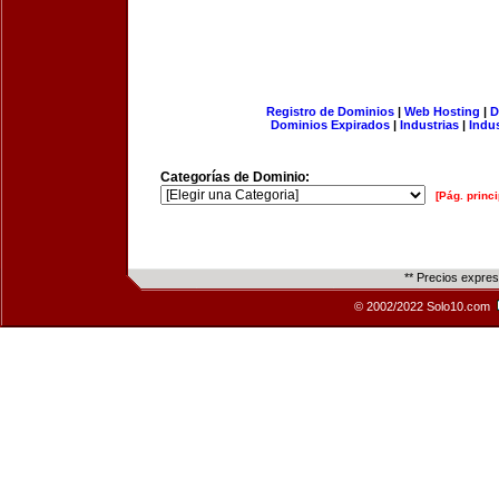
Registro de Dominios
|
Web Hosting
|
D
Dominios Expirados
|
Industrias
|
Indu
Categorías de Dominio:
[Pág. princi
** Precios expre
© 2002/2022 Solo10.com