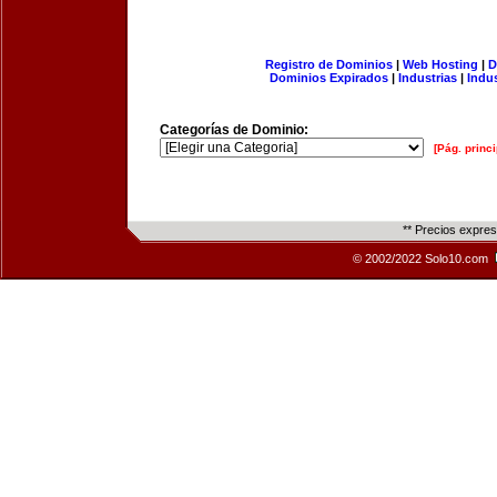
Registro de Dominios
|
Web Hosting
|
D
Dominios Expirados
|
Industrias
|
Indu
Categorías de Dominio:
[Pág. princi
** Precios expre
© 2002/2022 Solo10.com