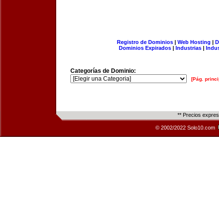
Registro de Dominios
|
Web Hosting
|
D
Dominios Expirados
|
Industrias
|
Indu
Categorías de Dominio:
[Pág. princi
** Precios expre
© 2002/2022 Solo10.com