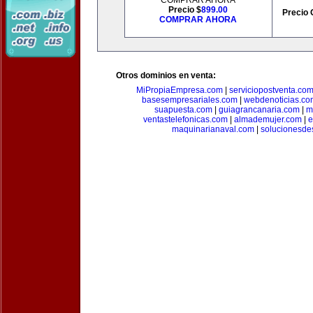
COMPRAR AHORA
Precio $
899.00
Precio 
COMPRAR AHORA
Otros dominios en venta:
MiPropiaEmpresa.com
|
serviciopostventa.co
basesempresariales.com
|
webdenoticias.co
suapuesta.com
|
guiagrancanaria.com
|
m
ventastelefonicas.com
|
almademujer.com
|
e
maquinarianaval.com
|
solucionesde