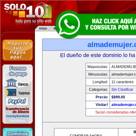
almademujer
El dueño de este dominio lo ha
Mayusculas:
ALMADEMUJ
Minusculas:
almademujer.
Longitud:
11 caracteres
Categorias:
Sin Clasificar
Precio:
$899.00
Visitar!
almademujer
Serán consideradas ofer
R