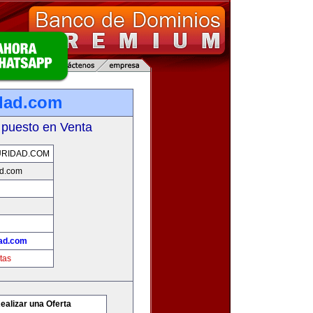
dad.com
 puesto en Venta
URIDAD.COM
ad.com
dad.com
tas
ealizar una Oferta