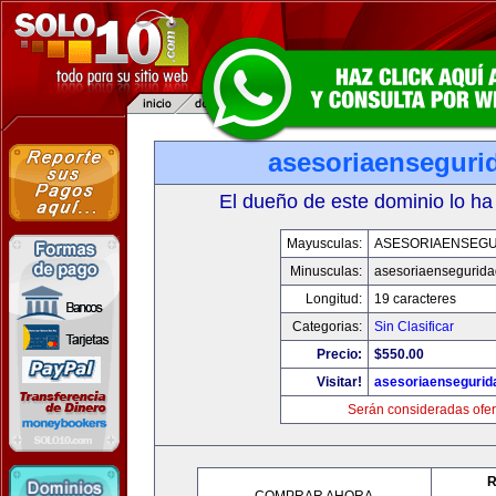
asesoriaenseguri
El dueño de este dominio lo ha
Mayusculas:
ASESORIAENSEG
Minusculas:
asesoriaensegurid
Longitud:
19 caracteres
Categorias:
Sin Clasificar
Precio:
$550.00
Visitar!
asesoriaenseguri
Serán consideradas ofer
R