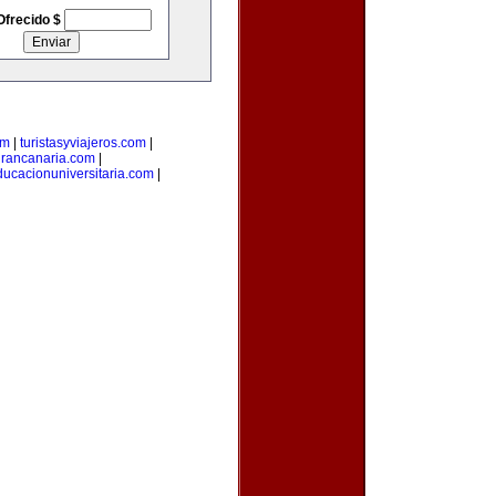
Ofrecido $
om
|
turistasyviajeros.com
|
rancanaria.com
|
ducacionuniversitaria.com
|