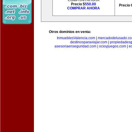
COMPRAR AHORA
Precio $
550.00
Precio 
COMPRAR AHORA
Otros dominios en venta:
InmueblesValencia.com
|
mercadodelusado.c
destinosparaviajar.com
|
propiedadesg
asesoriaenseguridad.com
|
ocioyjuegos.com
|
e