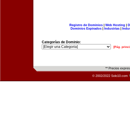
Registro de Dominios
|
Web Hosting
|
D
Dominios Expirados
|
Industrias
|
Indu
Categorías de Dominio:
[Pág. princi
** Precios expre
© 2002/2022 Solo10.com