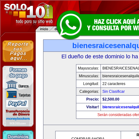
bienesraicesenalq
El dueño de este dominio lo ha
Mayusculas:
BIENESRAICESENA
Minusculas:
bienesraicesenalquil
Longitud:
22 caracteres
Categorias:
Sin Clasificar
Precio:
$2,500.00
Visitar!
bienesraicesenalqui
Serán consideradas ofer
R