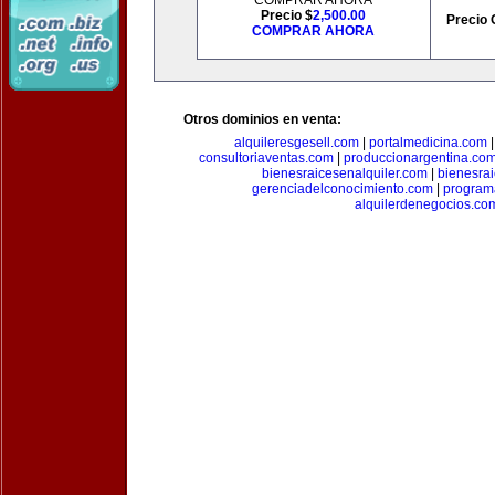
COMPRAR AHORA
Precio $
2,500.00
Precio 
COMPRAR AHORA
Otros dominios en venta:
alquileresgesell.com
|
portalmedicina.com
consultoriaventas.com
|
produccionargentina.co
bienesraicesenalquiler.com
|
bienesra
gerenciadelconocimiento.com
|
program
alquilerdenegocios.co