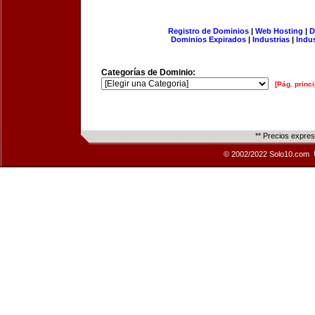
Registro de Dominios
|
Web Hosting
|
D
Dominios Expirados
|
Industrias
|
Indu
Categorías de Dominio:
[Pág. princi
** Precios expre
© 2002/2022 Solo10.com